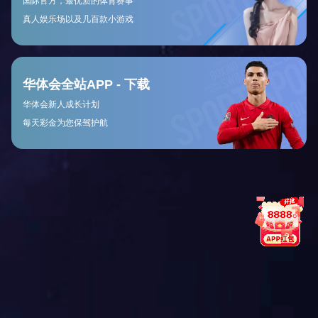
同时，这股团结力量还体现在逆境中的坚
持。当遭遇挫折或落后时，全队上下始终保
持士气，没有任何人放弃希望。正是这种不
屈不挠、共克难关的精神，让他们最终逆转
局势，实现自我超越，为自己赢得荣誉。