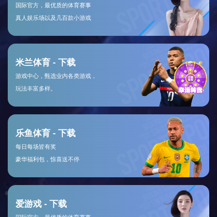
前准备还是赛后总结，每位成员都积极参
与，相互支持，共同成长。这种良好的氛围
让每位球员都感受到归属感，也激励着他们
为集体荣誉而奋斗。
团队内部建立起良好的沟通机制，使得每位
球员都能畅所欲言，将自己的想法和建议传
达给教练组和其他成员。这种开放式沟通不
xc-sports
仅增强了彼此之间信任感，也让
大家共同为实现目标而努力。因此，在赛场
上，他们能够默契配合，无需过多指挥便能
达到预期效果。