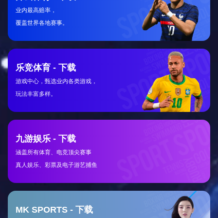
教练组通过分析对手的视频资料，对其弱点
进行了深入研究，从而设计了一系列切合实
际且富有针对性的战术安排。球员们也充分
理解并贯彻这些战术要求，使得整个团队如
同一台精密机器，各个部分协调配合。这种
高度默契使得他们能够在关键时刻把握机
会，实现进攻与防守之间完美转换。
此外，在比赛中遇到突发情况时，球队也显
示出很强的临场应变能力。无论是调整阵型
还是换人策略，都能及时作出调整，以适应
不断变化的赛场形势。这种灵活多变的大局
观念，使得成都足球队在面对压力时依然保
持冷静，从容应对各种挑战。
3、团结合作精神
团结合作精神是决定一支球队成功与否的重
要因素。在全运会上，成都足球队展现出了
极高的人际关系和团队凝聚力。无论是在赛