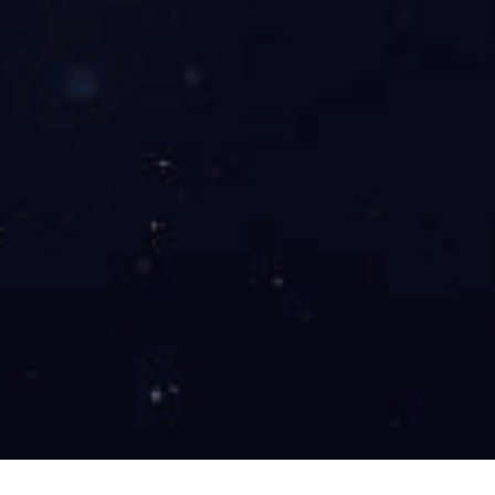
搏，相信未来定会绽放出更加耀眼光芒。
总结：
通过以上几个方面，我们可以清晰地看到，
成都足球队之所以能够在全运会上取得佳
绩，是因为他们具备扎实的基础训练、卓越
的战术执行能力以及紧密团结合作精神。同
时，对于未来的发展，他们也已明确方向，
希望继续开拓进取，实现更高目标。
Totality of these factors not only
highlights the resilience and tenacity of
the team but also lays a strong
foundation for持续发展的潜力. 期待未来，
他们将在国内外赛事中创造更多辉煌成就！
上一篇
下一篇